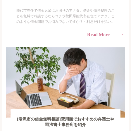
能代市在住で借金返済にお困りのアナタ。借金や債務整理のこ
とを無料で相談するならコチラ秋田県能代市在住でアナタ。こ
のような借金問題でお悩みでないですか？・利息だけを払い続
けている・すこしでも返済額を減らしたい！・借金を家族に知
られたくない・借金の催促、取り立てで憂鬱になる。・闇金に
Read More
手を出してしまった・過払い金を相談をしたい借金のことなの
で家族や友人にも相談できないし、自分ひとりで探すにも限界
がありま...
[湯沢市の借金無料相談]費用面でおすすめの弁護士や
司法書士事務所を紹介