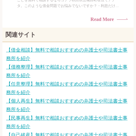
ことを無料で相談するならコチラ秋田県五城目町在住でアナ
タ。このような借金問題でお悩みでないですか？・利息だけを
払い続けている・すこしでも返済額を減らしたい！・借金を家
族に知られたくない・借金の催促、取り立てで憂鬱になる。・
Read More
闇金に手を出してしまった・過払い金を相談をしたい借金のこ
となので家族や友人にも相談できないし、自分ひとりで探すに
関連サイト
も限界があ...
【借金相談】無料で相談おすすめの弁護士や司法書士事
務所を紹介
【債務整理】無料で相談おすすめの弁護士や司法書士事
務所を紹介
【任意整理】無料で相談おすすめの弁護士や司法書士事
務所を紹介
【個人再生】無料で相談おすすめの弁護士や司法書士事
務所を紹介
【民事再生】無料で相談おすすめの弁護士や司法書士事
務所を紹介
【自己破産】無料で相談おすすめの弁護士や司法書士事