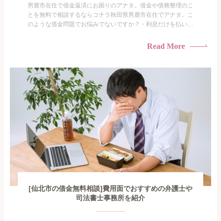
男鹿市在住で借金返済にお困りのアナタ。借金や債務整理のこ
とを無料で相談するならコチラ秋田県男鹿市在住でアナタ。こ
のような借金問題でお悩みでないですか？・利息だけを払い続
けている・すこしでも返済額を減らしたい！・借金を家族に知
られたくない・借金の催促、取り立てで憂鬱になる。・闇金に
Read More
手を出してしまった・過払い金を相談をしたい借金のことなの
で家族や友人にも相談できないし、自分ひとりで探すにも限界
がありま...
[仙北市の借金無料相談]費用面でおすすめの弁護士や
司法書士事務所を紹介