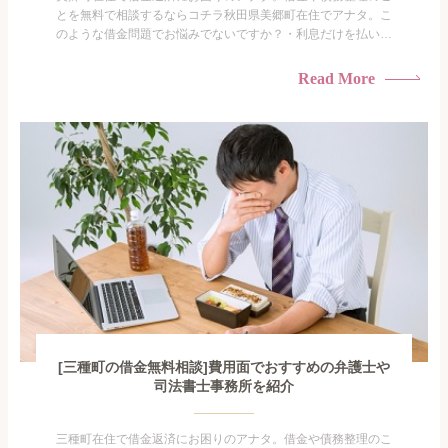
とを無料で相談するならコチラ秋田県美郷町在住でアナタ。こ
のような借金問題でお悩みでないですか？・利息だけを払い続
けている・すこしでも返済額を減らしたい！・借金を家族に知
られたくない・借金の催促、取り立てで憂鬱になる。・闇金に
Read More
手を出してしまった・過払い金を相談をしたい借金のことなの
で家族や友人にも相談できないし、自分ひとりで探すにも限界
がありま...
[三種町の借金無料相談]費用面でおすすめの弁護士や
司法書士事務所を紹介
三種町在住で借金返済にお困りのアナタ。借金や債務整理のこ