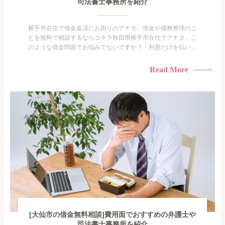
司法書士事務所を紹介
横手市在住で借金返済にお困りのアナタ。借金や債務整理のこ
とを無料で相談するならコチラ秋田県横手市在住でアナタ。こ
のような借金問題でお悩みでないですか？・利息だけを払い続
けている・すこしでも返済額を減らしたい！・借金を家族に知
られたくない・借金の催促、取り立てで憂鬱になる。・闇金に
Read More
手を出してしまった・過払い金を相談をしたい借金のことなの
で家族や友人にも相談できないし、自分ひとりで探すにも限界
がありま...
[大仙市の借金無料相談]費用面でおすすめの弁護士や
司法書士事務所を紹介