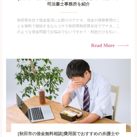
司法書士事務所を紹介
秋田県在住で借金返済にお困りのアナタ。借金や債務整理のこ
とを無料で相談するならコチラ秋田県秋田県在住でアナタ。こ
のような借金問題でお悩みでないですか？・利息だけを払い続
けている・すこしでも返済額を減らしたい！・借金を家族に知
られたくない・借金の催促、取り立てで憂鬱になる。・闇金に
Read More
手を出してしまった・過払い金を相談をしたい借金のことなの
で家族や友人にも相談できないし、自分ひとりで探すにも限界
がありま...
[秋田市の借金無料相談]費用面でおすすめの弁護士や