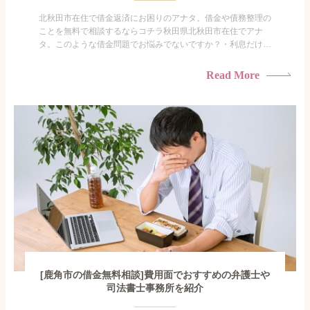
北秋田市在住で借金返済にお困りのアナタ。借金や債務整理の
ことを無料で相談するならコチラ秋田県北秋田市在住でアナ
タ。このような借金問題でお悩みでないですか？・利息だけを
払い続けている・すこしでも返済額を減らしたい！・借金を家
族に知られたくない・借金の催促、取り立てで憂鬱になる。・
Read More
闇金に手を出してしまった・過払い金を相談をしたい借金のこ
となので家族や友人にも相談できないし、自分ひとりで探すに
も限界があ...
[鹿角市の借金無料相談]費用面でおすすめの弁護士や
司法書士事務所を紹介