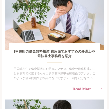
[甲佐町の借金無料相談]費用面でおすすめの弁護士や
司法書士事務所を紹介
甲佐町在住で借金返済にお困りのアナタ。借金や債務整理のこ
とを無料で相談するならコチラ熊本県甲佐町在住でアナタ。こ
のような借金問題でお悩みでないですか？・利息だけを払い続
けている・すこしでも返済額を減らしたい！・借金を家族に知
られたくない・借金の催促、取り立てで憂鬱になる。・闇金に
Read More
手を出してしまった・過払い金を相談をしたい借金のことなの
で家族や友人にも相談できないし、自分ひとりで探すにも限界
がありま...