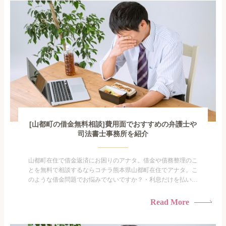
がありま...
[山都町の借金無料相談]費用面でおすすめの弁護士や
司法書士事務所を紹介
山都町在住で借金返済にお困りのアナタ。借金や債務整理のこ
とを無料で相談するならコチラ熊本県山都町在住でアナタ。こ
のような借金問題でお悩みでないですか？・利息だけを払い続
けている・すこしでも返済額を減らしたい！・借金を家族に知
られたくない・借金の催促、取り立てで憂鬱になる。・闇金に
Read More
手を出してしまった・過払い金を相談をしたい借金のことなの
で家族や友人にも相談できないし、自分ひとりで探すにも限界