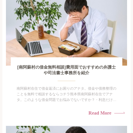
[南阿蘇村の借金無料相談]費用面でおすすめの弁護士
や司法書士事務所を紹介
南阿蘇村在住で借金返済にお困りのアナタ。借金や債務整理の
ことを無料で相談するならコチラ熊本県南阿蘇村在住でアナ
タ。このような借金問題でお悩みでないですか？・利息だけを
払い続けている・すこしでも返済額を減らしたい！・借金を家
族に知られたくない・借金の催促、取り立てで憂鬱になる。・
Read More
闇金に手を出してしまった・過払い金を相談をしたい借金のこ
となので家族や友人にも相談できないし、自分ひとりで探すに
も限界があ...