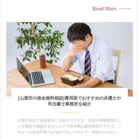
けている・すこしでも返済額を減らしたい！・借金を家族に知
られたくない・借金の催促、取り立てで憂鬱になる。・闇金に
Read More
手を出してしまった・過払い金を相談をしたい借金のことなの
で家族や友人にも相談できないし、自分ひとりで探すにも限界
がありま...
[山鹿市の借金無料相談]費用面でおすすめの弁護士や
司法書士事務所を紹介
山鹿市在住で借金返済にお困りのアナタ。借金や債務整理のこ
とを無料で相談するならコチラ熊本県山鹿市在住でアナタ。こ
のような借金問題でお悩みでないですか？・利息だけを払い続
けている・すこしでも返済額を減らしたい！・借金を家族に知