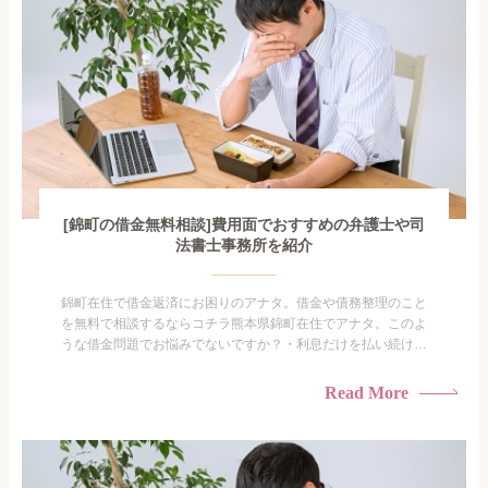
[錦町の借金無料相談]費用面でおすすめの弁護士や司
法書士事務所を紹介
錦町在住で借金返済にお困りのアナタ。借金や債務整理のこと
を無料で相談するならコチラ熊本県錦町在住でアナタ。このよ
うな借金問題でお悩みでないですか？・利息だけを払い続けて
いる・すこしでも返済額を減らしたい！・借金を家族に知られ
たくない・借金の催促、取り立てで憂鬱になる。・闇金に手を
Read More
出してしまった・過払い金を相談をしたい借金のことなので家
族や友人にも相談できないし、自分ひとりで探すにも限界があ
りますよ...