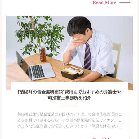
られたくない・借金の催促、取り立てで憂鬱になる。・闇金に
Read More
手を出してしまった・過払い金を相談をしたい借金のことなの
で家族や友人にも相談できないし、自分ひとりで探すにも限界
がありま...
[菊陽町の借金無料相談]費用面でおすすめの弁護士や
司法書士事務所を紹介
菊陽町在住で借金返済にお困りのアナタ。借金や債務整理のこ
とを無料で相談するならコチラ熊本県菊陽町在住でアナタ。こ
のような借金問題でお悩みでないですか？・利息だけを払い続
けている・すこしでも返済額を減らしたい！・借金を家族に知
られたくない・借金の催促、取り立てで憂鬱になる。・闇金に