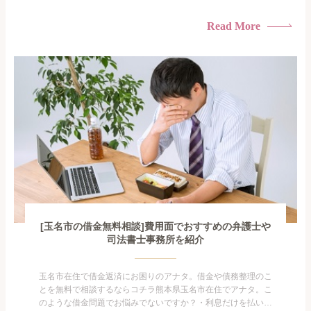
けている・すこしでも返済額を減らしたい！・借金を家族に知
られたくない・借金の催促、取り立てで憂鬱になる。・闇金に
Read More
手を出してしまった・過払い金を相談をしたい借金のことなの
で家族や友人にも相談できないし、自分ひとりで探すにも限界
がありま...
[玉名市の借金無料相談]費用面でおすすめの弁護士や
司法書士事務所を紹介
玉名市在住で借金返済にお困りのアナタ。借金や債務整理のこ
とを無料で相談するならコチラ熊本県玉名市在住でアナタ。こ
のような借金問題でお悩みでないですか？・利息だけを払い続