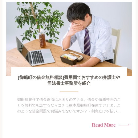
がありま...
[御船町の借金無料相談]費用面でおすすめの弁護士や
司法書士事務所を紹介
御船町在住で借金返済にお困りのアナタ。借金や債務整理のこ
とを無料で相談するならコチラ熊本県御船町在住でアナタ。こ
のような借金問題でお悩みでないですか？・利息だけを払い続
けている・すこしでも返済額を減らしたい！・借金を家族に知
られたくない・借金の催促、取り立てで憂鬱になる。・闇金に
Read More
手を出してしまった・過払い金を相談をしたい借金のことなの
で家族や友人にも相談できないし、自分ひとりで探すにも限界