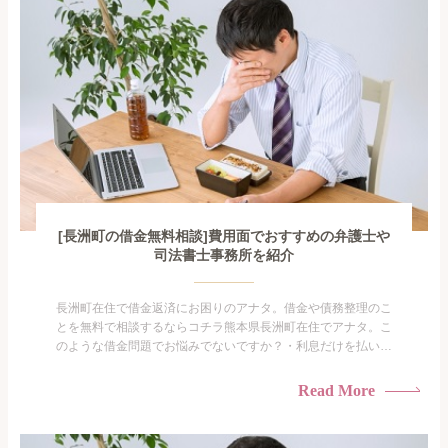
[長洲町の借金無料相談]費用面でおすすめの弁護士や
司法書士事務所を紹介
長洲町在住で借金返済にお困りのアナタ。借金や債務整理のこ
とを無料で相談するならコチラ熊本県長洲町在住でアナタ。こ
のような借金問題でお悩みでないですか？・利息だけを払い続
けている・すこしでも返済額を減らしたい！・借金を家族に知
られたくない・借金の催促、取り立てで憂鬱になる。・闇金に
Read More
手を出してしまった・過払い金を相談をしたい借金のことなの
で家族や友人にも相談できないし、自分ひとりで探すにも限界
がありま...