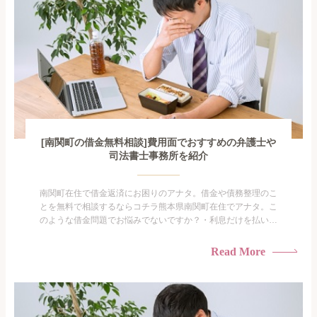
[南関町の借金無料相談]費用面でおすすめの弁護士や
司法書士事務所を紹介
南関町在住で借金返済にお困りのアナタ。借金や債務整理のこ
とを無料で相談するならコチラ熊本県南関町在住でアナタ。こ
のような借金問題でお悩みでないですか？・利息だけを払い続
けている・すこしでも返済額を減らしたい！・借金を家族に知
られたくない・借金の催促、取り立てで憂鬱になる。・闇金に
Read More
手を出してしまった・過払い金を相談をしたい借金のことなの
で家族や友人にも相談できないし、自分ひとりで探すにも限界
がありま...