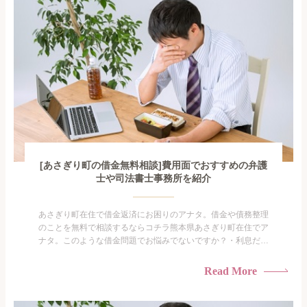
がありま...
[あさぎり町の借金無料相談]費用面でおすすめの弁護
士や司法書士事務所を紹介
あさぎり町在住で借金返済にお困りのアナタ。借金や債務整理
のことを無料で相談するならコチラ熊本県あさぎり町在住でア
ナタ。このような借金問題でお悩みでないですか？・利息だけ
を払い続けている・すこしでも返済額を減らしたい！・借金を
家族に知られたくない・借金の催促、取り立てで憂鬱にな
Read More
る。・闇金に手を出してしまった・過払い金を相談をしたい借
金のことなので家族や友人にも相談できないし、自分ひとりで
探すにも限界...