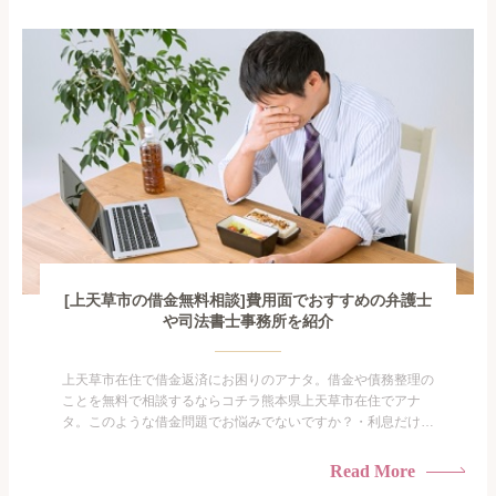
で家族や友人にも相談できないし、自分ひとりで探すにも限界
がありま...
[上天草市の借金無料相談]費用面でおすすめの弁護士
や司法書士事務所を紹介
上天草市在住で借金返済にお困りのアナタ。借金や債務整理の
ことを無料で相談するならコチラ熊本県上天草市在住でアナ
タ。このような借金問題でお悩みでないですか？・利息だけを
払い続けている・すこしでも返済額を減らしたい！・借金を家
族に知られたくない・借金の催促、取り立てで憂鬱になる。・
Read More
闇金に手を出してしまった・過払い金を相談をしたい借金のこ