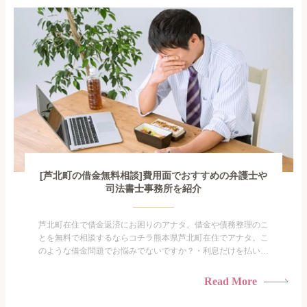
がありま...
[芦北町の借金無料相談]費用面でおすすめの弁護士や
司法書士事務所を紹介
芦北町在住で借金返済にお困りのアナタ。借金や債務整理のこ
とを無料で相談するならコチラ熊本県芦北町在住でアナタ。こ
のような借金問題でお悩みでないですか？・利息だけを払い続
けている・すこしでも返済額を減らしたい！・借金を家族に知
られたくない・借金の催促、取り立てで憂鬱になる。・闇金に
Read More
手を出してしまった・過払い金を相談をしたい借金のことなの
で家族や友人にも相談できないし、自分ひとりで探すにも限界