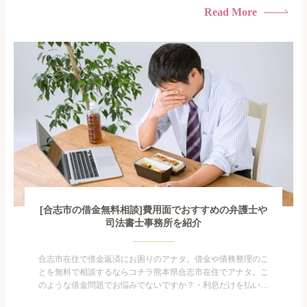
られたくない・借金の催促、取り立てで憂鬱になる。・闇金に
Read More
手を出してしまった・過払い金を相談をしたい借金のことなの
で家族や友人にも相談できないし、自分ひとりで探すにも限界
がありま...
[合志市の借金無料相談]費用面でおすすめの弁護士や
司法書士事務所を紹介
合志市在住で借金返済にお困りのアナタ。借金や債務整理のこ
とを無料で相談するならコチラ熊本県合志市在住でアナタ。こ
のような借金問題でお悩みでないですか？・利息だけを払い続
けている・すこしでも返済額を減らしたい！・借金を家族に知