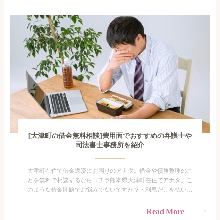
手を出してしまった・過払い金を相談をしたい借金のことなの
で家族や友人にも相談できないし、自分ひとりで探すにも限界
がありま...
[大津町の借金無料相談]費用面でおすすめの弁護士や
司法書士事務所を紹介
大津町在住で借金返済にお困りのアナタ。借金や債務整理のこ
とを無料で相談するならコチラ熊本県大津町在住でアナタ。こ
のような借金問題でお悩みでないですか？・利息だけを払い続
けている・すこしでも返済額を減らしたい！・借金を家族に知
られたくない・借金の催促、取り立てで憂鬱になる。・闇金に
Read More
手を出してしまった・過払い金を相談をしたい借金のことなの