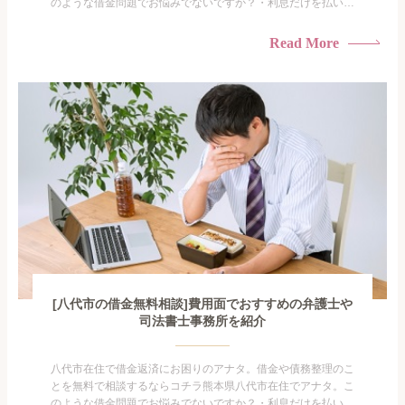
のような借金問題でお悩みでないですか？・利息だけを払い続
けている・すこしでも返済額を減らしたい！・借金を家族に知
られたくない・借金の催促、取り立てで憂鬱になる。・闇金に
Read More
手を出してしまった・過払い金を相談をしたい借金のことなの
で家族や友人にも相談できないし、自分ひとりで探すにも限界
がありま...
[八代市の借金無料相談]費用面でおすすめの弁護士や
司法書士事務所を紹介
八代市在住で借金返済にお困りのアナタ。借金や債務整理のこ
とを無料で相談するならコチラ熊本県八代市在住でアナタ。こ
のような借金問題でお悩みでないですか？・利息だけを払い続