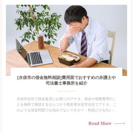
で家族や友人にも相談できないし、自分ひとりで探すにも限界
がありま...
[水俣市の借金無料相談]費用面でおすすめの弁護士や
司法書士事務所を紹介
水俣市在住で借金返済にお困りのアナタ。借金や債務整理のこ
とを無料で相談するならコチラ熊本県水俣市在住でアナタ。こ
のような借金問題でお悩みでないですか？・利息だけを払い続
けている・すこしでも返済額を減らしたい！・借金を家族に知
られたくない・借金の催促、取り立てで憂鬱になる。・闇金に
Read More
手を出してしまった・過払い金を相談をしたい借金のことなの
で家族や友人にも相談できないし、自分ひとりで探すにも限界