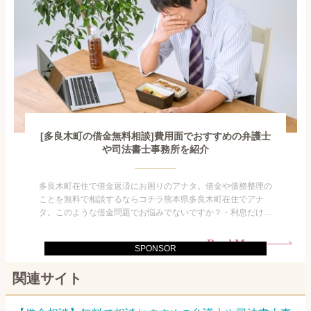
[多良木町の借金無料相談]費用面でおすすめの弁護士
や司法書士事務所を紹介
多良木町在住で借金返済にお困りのアナタ。借金や債務整理の
ことを無料で相談するならコチラ熊本県多良木町在住でアナ
タ。このような借金問題でお悩みでないですか？・利息だけを
払い続けている・すこしでも返済額を減らしたい！・借金を家
族に知られたくない・借金の催促、取り立てで憂鬱になる。・
Read More
SPONSOR
闇金に手を出してしまった・過払い金を相談をしたい借金のこ
となので家族や友人にも相談できないし、自分ひとりで探すに
関連サイト
も限界があ...