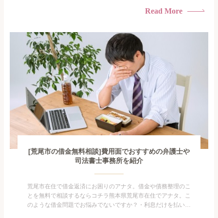
られたくない・借金の催促、取り立てで憂鬱になる。・闇金に
Read More
手を出してしまった・過払い金を相談をしたい借金のことなの
で家族や友人にも相談できないし、自分ひとりで探すにも限界
がありま...
[荒尾市の借金無料相談]費用面でおすすめの弁護士や
司法書士事務所を紹介
荒尾市在住で借金返済にお困りのアナタ。借金や債務整理のこ
とを無料で相談するならコチラ熊本県荒尾市在住でアナタ。こ
のような借金問題でお悩みでないですか？・利息だけを払い続
けている・すこしでも返済額を減らしたい！・借金を家族に知