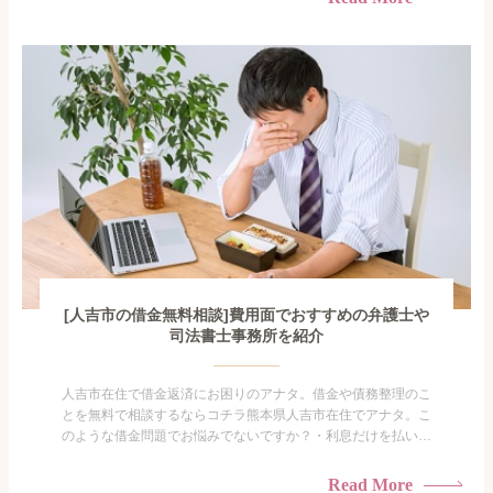
手を出してしまった・過払い金を相談をしたい借金のことなの
で家族や友人にも相談できないし、自分ひとりで探すにも限界
がありま...
[人吉市の借金無料相談]費用面でおすすめの弁護士や
司法書士事務所を紹介
人吉市在住で借金返済にお困りのアナタ。借金や債務整理のこ
とを無料で相談するならコチラ熊本県人吉市在住でアナタ。こ
のような借金問題でお悩みでないですか？・利息だけを払い続
けている・すこしでも返済額を減らしたい！・借金を家族に知
られたくない・借金の催促、取り立てで憂鬱になる。・闇金に
Read More