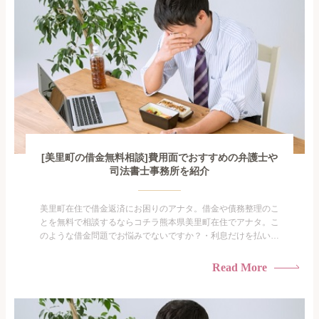
[美里町の借金無料相談]費用面でおすすめの弁護士や
司法書士事務所を紹介
美里町在住で借金返済にお困りのアナタ。借金や債務整理のこ
とを無料で相談するならコチラ熊本県美里町在住でアナタ。こ
のような借金問題でお悩みでないですか？・利息だけを払い続
けている・すこしでも返済額を減らしたい！・借金を家族に知
られたくない・借金の催促、取り立てで憂鬱になる。・闇金に
Read More
手を出してしまった・過払い金を相談をしたい借金のことなの
で家族や友人にも相談できないし、自分ひとりで探すにも限界
がありま...