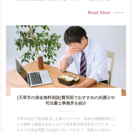
けている・すこしでも返済額を減らしたい！・借金を家族に知
られたくない・借金の催促、取り立てで憂鬱になる。・闇金に
Read More
手を出してしまった・過払い金を相談をしたい借金のことなの
で家族や友人にも相談できないし、自分ひとりで探すにも限界
がありま...
[天草市の借金無料相談]費用面でおすすめの弁護士や
司法書士事務所を紹介
天草市在住で借金返済にお困りのアナタ。借金や債務整理のこ
とを無料で相談するならコチラ熊本県天草市在住でアナタ。こ
のような借金問題でお悩みでないですか？・利息だけを払い続