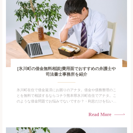
[氷川町の借金無料相談]費用面でおすすめの弁護士や
司法書士事務所を紹介
氷川町在住で借金返済にお困りのアナタ。借金や債務整理のこ
とを無料で相談するならコチラ熊本県氷川町在住でアナタ。こ
のような借金問題でお悩みでないですか？・利息だけを払い続
けている・すこしでも返済額を減らしたい！・借金を家族に知
られたくない・借金の催促、取り立てで憂鬱になる。・闇金に
Read More
手を出してしまった・過払い金を相談をしたい借金のことなの
で家族や友人にも相談できないし、自分ひとりで探すにも限界
がありま...