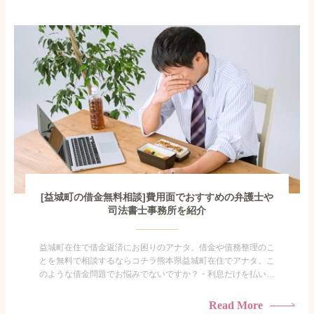
手を出してしまった・過払い金を相談をしたい借金のことなの
で家族や友人にも相談できないし、自分ひとりで探すにも限界
がありま...
[益城町の借金無料相談]費用面でおすすめの弁護士や
司法書士事務所を紹介
益城町在住で借金返済にお困りのアナタ。借金や債務整理のこ
とを無料で相談するならコチラ熊本県益城町在住でアナタ。こ
のような借金問題でお悩みでないですか？・利息だけを払い続
けている・すこしでも返済額を減らしたい！・借金を家族に知
られたくない・借金の催促、取り立てで憂鬱になる。・闇金に
Read More