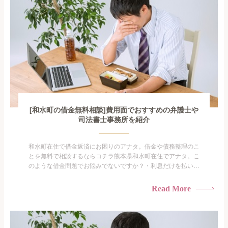
[和水町の借金無料相談]費用面でおすすめの弁護士や
司法書士事務所を紹介
和水町在住で借金返済にお困りのアナタ。借金や債務整理のこ
とを無料で相談するならコチラ熊本県和水町在住でアナタ。こ
のような借金問題でお悩みでないですか？・利息だけを払い続
けている・すこしでも返済額を減らしたい！・借金を家族に知
られたくない・借金の催促、取り立てで憂鬱になる。・闇金に
Read More
手を出してしまった・過払い金を相談をしたい借金のことなの
で家族や友人にも相談できないし、自分ひとりで探すにも限界
がありま...