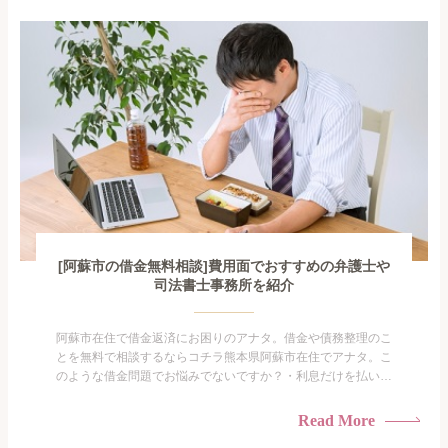
となので家族や友人にも相談できないし、自分ひとりで探すに
も限界があ...
[阿蘇市の借金無料相談]費用面でおすすめの弁護士や
司法書士事務所を紹介
阿蘇市在住で借金返済にお困りのアナタ。借金や債務整理のこ
とを無料で相談するならコチラ熊本県阿蘇市在住でアナタ。こ
のような借金問題でお悩みでないですか？・利息だけを払い続
けている・すこしでも返済額を減らしたい！・借金を家族に知
られたくない・借金の催促、取り立てで憂鬱になる。・闇金に
Read More
手を出してしまった・過払い金を相談をしたい借金のことなの