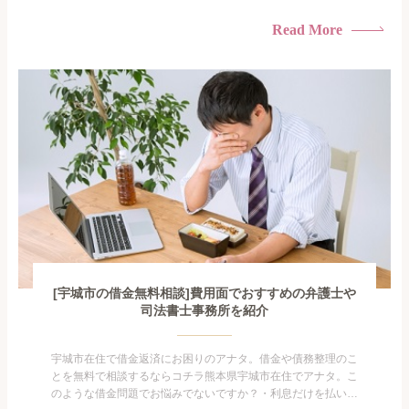
けている・すこしでも返済額を減らしたい！・借金を家族に知
られたくない・借金の催促、取り立てで憂鬱になる。・闇金に
Read More
手を出してしまった・過払い金を相談をしたい借金のことなの
で家族や友人にも相談できないし、自分ひとりで探すにも限界
がありま...
[宇城市の借金無料相談]費用面でおすすめの弁護士や
司法書士事務所を紹介
宇城市在住で借金返済にお困りのアナタ。借金や債務整理のこ
とを無料で相談するならコチラ熊本県宇城市在住でアナタ。こ
のような借金問題でお悩みでないですか？・利息だけを払い続