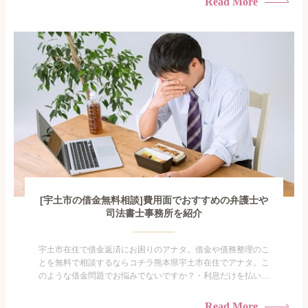
Read More
手を出してしまった・過払い金を相談をしたい借金のことなの
で家族や友人にも相談できないし、自分ひとりで探すにも限界
がありま...
[宇土市の借金無料相談]費用面でおすすめの弁護士や
司法書士事務所を紹介
宇土市在住で借金返済にお困りのアナタ。借金や債務整理のこ
とを無料で相談するならコチラ熊本県宇土市在住でアナタ。こ
のような借金問題でお悩みでないですか？・利息だけを払い続
けている・すこしでも返済額を減らしたい！・借金を家族に知
られたくない・借金の催促、取り立てで憂鬱になる。・闇金に
Read More