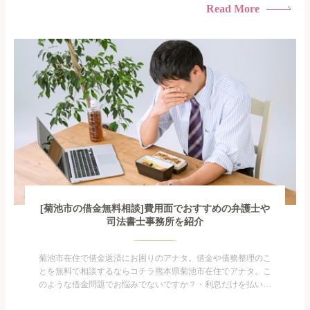
られたくない・借金の催促、取り立てで憂鬱になる。・闇金に
Read More
手を出してしまった・過払い金を相談をしたい借金のことなの
で家族や友人にも相談できないし、自分ひとりで探すにも限界
がありま...
[菊池市の借金無料相談]費用面でおすすめの弁護士や
司法書士事務所を紹介
菊池市在住で借金返済にお困りのアナタ。借金や債務整理のこ
とを無料で相談するならコチラ熊本県菊池市在住でアナタ。こ
のような借金問題でお悩みでないですか？・利息だけを払い続
けている・すこしでも返済額を減らしたい！・借金を家族に知