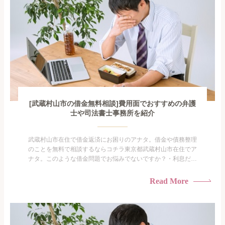
[武蔵村山市の借金無料相談]費用面でおすすめの弁護
士や司法書士事務所を紹介
武蔵村山市在住で借金返済にお困りのアナタ。借金や債務整理
のことを無料で相談するならコチラ東京都武蔵村山市在住でア
ナタ。このような借金問題でお悩みでないですか？・利息だけ
を払い続けている・すこしでも返済額を減らしたい！・借金を
家族に知られたくない・借金の催促、取り立てで憂鬱にな
Read More
る。・闇金に手を出してしまった・過払い金を相談をしたい借
金のことなので家族や友人にも相談できないし、自分ひとりで
探すにも限界...