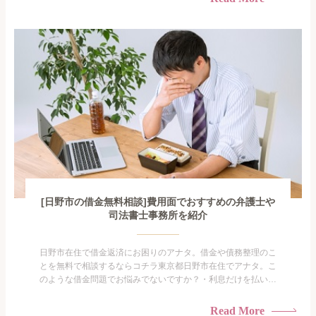
手を出してしまった・過払い金を相談をしたい借金のことなの
で家族や友人にも相談できないし、自分ひとりで探すにも限界
がありま...
[日野市の借金無料相談]費用面でおすすめの弁護士や
司法書士事務所を紹介
日野市在住で借金返済にお困りのアナタ。借金や債務整理のこ
とを無料で相談するならコチラ東京都日野市在住でアナタ。こ
のような借金問題でお悩みでないですか？・利息だけを払い続
けている・すこしでも返済額を減らしたい！・借金を家族に知
られたくない・借金の催促、取り立てで憂鬱になる。・闇金に
Read More