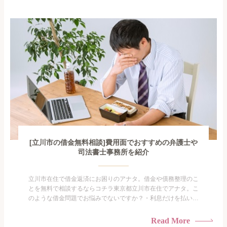
手を出してしまった・過払い金を相談をしたい借金のことなの
で家族や友人にも相談できないし、自分ひとりで探すにも限界
がありま...
[立川市の借金無料相談]費用面でおすすめの弁護士や
司法書士事務所を紹介
立川市在住で借金返済にお困りのアナタ。借金や債務整理のこ
とを無料で相談するならコチラ東京都立川市在住でアナタ。こ
のような借金問題でお悩みでないですか？・利息だけを払い続
けている・すこしでも返済額を減らしたい！・借金を家族に知
られたくない・借金の催促、取り立てで憂鬱になる。・闇金に
Read More