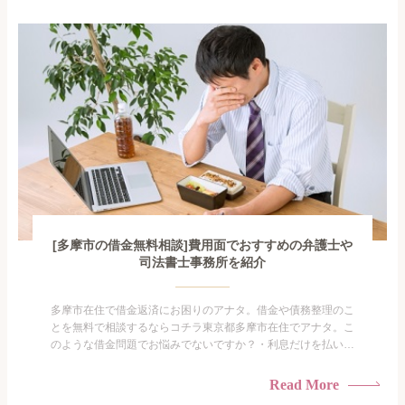
となので家族や友人にも相談できないし、自分ひとりで探すに
も限界があ...
[多摩市の借金無料相談]費用面でおすすめの弁護士や
司法書士事務所を紹介
多摩市在住で借金返済にお困りのアナタ。借金や債務整理のこ
とを無料で相談するならコチラ東京都多摩市在住でアナタ。こ
のような借金問題でお悩みでないですか？・利息だけを払い続
けている・すこしでも返済額を減らしたい！・借金を家族に知
られたくない・借金の催促、取り立てで憂鬱になる。・闇金に
Read More
手を出してしまった・過払い金を相談をしたい借金のことなの