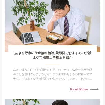
[あきる野市の借金無料相談]費用面でおすすめの弁護
士や司法書士事務所を紹介
あきる野市在住で借金返済にお困りのアナタ。借金や債務整理
のことを無料で相談するならコチラ東京都あきる野市在住でア
ナタ。このような借金問題でお悩みでないですか？・利息だけ
を払い続けている・すこしでも返済額を減らしたい！・借金を
家族に知られたくない・借金の催促、取り立てで憂鬱にな
Read More
る。・闇金に手を出してしまった・過払い金を相談をしたい借
金のことなので家族や友人にも相談できないし、自分ひとりで
探すにも限界...