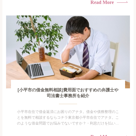
族に知られたくない・借金の催促、取り立てで憂鬱になる。・
Read More
闇金に手を出してしまった・過払い金を相談をしたい借金のこ
となので家族や友人にも相談できないし、自分ひとりで探すに
も限界があ...
[小平市の借金無料相談]費用面でおすすめの弁護士や
司法書士事務所を紹介
小平市在住で借金返済にお困りのアナタ。借金や債務整理のこ
とを無料で相談するならコチラ東京都小平市在住でアナタ。こ
のような借金問題でお悩みでないですか？・利息だけを払い続
けている・すこしでも返済額を減らしたい！・借金を家族に知
られたくない・借金の催促、取り立てで憂鬱になる。・闇金に