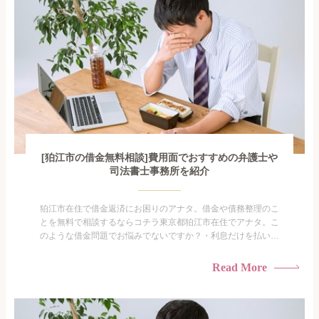
[狛江市の借金無料相談]費用面でおすすめの弁護士や
司法書士事務所を紹介
狛江市在住で借金返済にお困りのアナタ。借金や債務整理のこ
とを無料で相談するならコチラ東京都狛江市在住でアナタ。こ
のような借金問題でお悩みでないですか？・利息だけを払い続
けている・すこしでも返済額を減らしたい！・借金を家族に知
られたくない・借金の催促、取り立てで憂鬱になる。・闇金に
Read More
手を出してしまった・過払い金を相談をしたい借金のことなの
で家族や友人にも相談できないし、自分ひとりで探すにも限界
がありま...