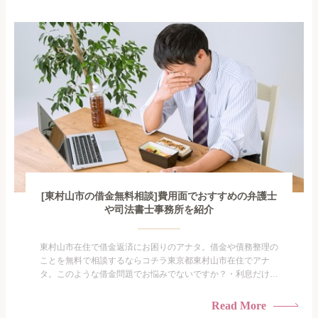
手を出してしまった・過払い金を相談をしたい借金のことなの
で家族や友人にも相談できないし、自分ひとりで探すにも限界
がありま...
[東村山市の借金無料相談]費用面でおすすめの弁護士
や司法書士事務所を紹介
東村山市在住で借金返済にお困りのアナタ。借金や債務整理の
ことを無料で相談するならコチラ東京都東村山市在住でアナ
タ。このような借金問題でお悩みでないですか？・利息だけを
払い続けている・すこしでも返済額を減らしたい！・借金を家
族に知られたくない・借金の催促、取り立てで憂鬱になる。・
Read More
闇金に手を出してしまった・過払い金を相談をしたい借金のこ