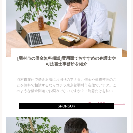
[羽村市の借金無料相談]費用面でおすすめの弁護士や
司法書士事務所を紹介
羽村市在住で借金返済にお困りのアナタ。借金や債務整理のこ
とを無料で相談するならコチラ東京都羽村市在住でアナタ。こ
のような借金問題でお悩みでないですか？・利息だけを払い続
けている・すこしでも返済額を減らしたい！・借金を家族に知
られたくない・借金の催促、取り立てで憂鬱になる。・闇金に
Read More
SPONSOR
手を出してしまった・過払い金を相談をしたい借金のことなの
で家族や友人にも相談できないし、自分ひとりで探すにも限界
がありま...