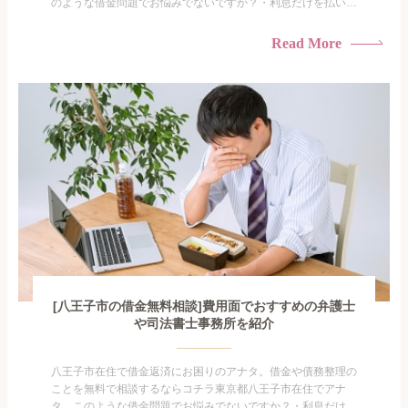
のような借金問題でお悩みでないですか？・利息だけを払い続
けている・すこしでも返済額を減らしたい！・借金を家族に知
られたくない・借金の催促、取り立てで憂鬱になる。・闇金に
Read More
手を出してしまった・過払い金を相談をしたい借金のことなの
で家族や友人にも相談できないし、自分ひとりで探すにも限界
がありま...
[八王子市の借金無料相談]費用面でおすすめの弁護士
や司法書士事務所を紹介
八王子市在住で借金返済にお困りのアナタ。借金や債務整理の
ことを無料で相談するならコチラ東京都八王子市在住でアナ
タ。このような借金問題でお悩みでないですか？・利息だけを