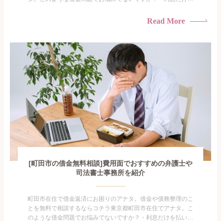
払い続けている・すこしでも返済額を減らしたい！・借金を家
族に知られたくない・借金の催促、取り立てで憂鬱になる。・
Read More
闇金に手を出してしまった・過払い金を相談をしたい借金のこ
となので家族や友人にも相談できないし、自分ひとりで探すに
も限界があ...
[町田市の借金無料相談]費用面でおすすめの弁護士や
司法書士事務所を紹介
町田市在住で借金返済にお困りのアナタ。借金や債務整理のこ
とを無料で相談するならコチラ東京都町田市在住でアナタ。こ
のような借金問題でお悩みでないですか？・利息だけを払い続