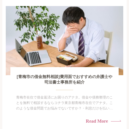
で家族や友人にも相談できないし、自分ひとりで探すにも限界
がありま...
[青梅市の借金無料相談]費用面でおすすめの弁護士や
司法書士事務所を紹介
青梅市在住で借金返済にお困りのアナタ。借金や債務整理のこ
とを無料で相談するならコチラ東京都青梅市在住でアナタ。こ
のような借金問題でお悩みでないですか？・利息だけを払い続
けている・すこしでも返済額を減らしたい！・借金を家族に知
られたくない・借金の催促、取り立てで憂鬱になる。・闇金に
Read More
手を出してしまった・過払い金を相談をしたい借金のことなの