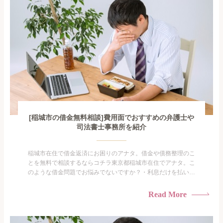
[稲城市の借金無料相談]費用面でおすすめの弁護士や
司法書士事務所を紹介
稲城市在住で借金返済にお困りのアナタ。借金や債務整理のこ
とを無料で相談するならコチラ東京都稲城市在住でアナタ。こ
のような借金問題でお悩みでないですか？・利息だけを払い続
けている・すこしでも返済額を減らしたい！・借金を家族に知
られたくない・借金の催促、取り立てで憂鬱になる。・闇金に
Read More
手を出してしまった・過払い金を相談をしたい借金のことなの
で家族や友人にも相談できないし、自分ひとりで探すにも限界
がありま...