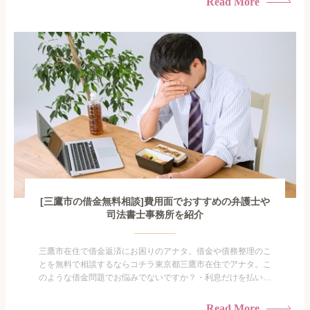
Read More
手を出してしまった・過払い金を相談をしたい借金のことなの
で家族や友人にも相談できないし、自分ひとりで探すにも限界
がありま...
[三鷹市の借金無料相談]費用面でおすすめの弁護士や
司法書士事務所を紹介
三鷹市在住で借金返済にお困りのアナタ。借金や債務整理のこ
とを無料で相談するならコチラ東京都三鷹市在住でアナタ。こ
のような借金問題でお悩みでないですか？・利息だけを払い続
けている・すこしでも返済額を減らしたい！・借金を家族に知
られたくない・借金の催促、取り立てで憂鬱になる。・闇金に
Read More