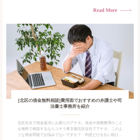
けている・すこしでも返済額を減らしたい！・借金を家族に知
られたくない・借金の催促、取り立てで憂鬱になる。・闇金に
Read More
手を出してしまった・過払い金を相談をしたい借金のことなの
で家族や友人にも相談できないし、自分ひとりで探すにも限界
がありま...
[北区の借金無料相談]費用面でおすすめの弁護士や司
法書士事務所を紹介
北区在住で借金返済にお困りのアナタ。借金や債務整理のこと
を無料で相談するならコチラ東京都北区在住でアナタ。このよ
うな借金問題でお悩みでないですか？・利息だけを払い続けて