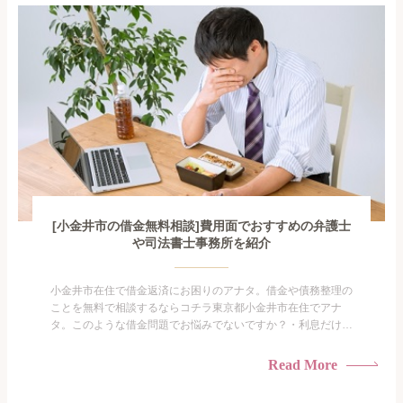
も限界があ...
[小金井市の借金無料相談]費用面でおすすめの弁護士
や司法書士事務所を紹介
小金井市在住で借金返済にお困りのアナタ。借金や債務整理の
ことを無料で相談するならコチラ東京都小金井市在住でアナ
タ。このような借金問題でお悩みでないですか？・利息だけを
払い続けている・すこしでも返済額を減らしたい！・借金を家
族に知られたくない・借金の催促、取り立てで憂鬱になる。・
Read More
闇金に手を出してしまった・過払い金を相談をしたい借金のこ
となので家族や友人にも相談できないし、自分ひとりで探すに