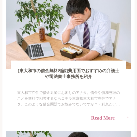
[東大和市の借金無料相談]費用面でおすすめの弁護士
や司法書士事務所を紹介
東大和市在住で借金返済にお困りのアナタ。借金や債務整理の
ことを無料で相談するならコチラ東京都東大和市在住でアナ
タ。このような借金問題でお悩みでないですか？・利息だけを
払い続けている・すこしでも返済額を減らしたい！・借金を家
族に知られたくない・借金の催促、取り立てで憂鬱になる。・
Read More
闇金に手を出してしまった・過払い金を相談をしたい借金のこ
となので家族や友人にも相談できないし、自分ひとりで探すに
も限界があ...