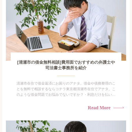
[清瀬市の借金無料相談]費用面でおすすめの弁護士や
司法書士事務所を紹介
清瀬市在住で借金返済にお困りのアナタ。借金や債務整理のこ
とを無料で相談するならコチラ東京都清瀬市在住でアナタ。こ
のような借金問題でお悩みでないですか？・利息だけを払い続
けている・すこしでも返済額を減らしたい！・借金を家族に知
られたくない・借金の催促、取り立てで憂鬱になる。・闇金に
Read More
手を出してしまった・過払い金を相談をしたい借金のことなの
で家族や友人にも相談できないし、自分ひとりで探すにも限界
がありま...