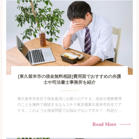
も限界があ...
[東久留米市の借金無料相談]費用面でおすすめの弁護
士や司法書士事務所を紹介
東久留米市在住で借金返済にお困りのアナタ。借金や債務整理
のことを無料で相談するならコチラ東京都東久留米市在住でア
ナタ。このような借金問題でお悩みでないですか？・利息だけ
を払い続けている・すこしでも返済額を減らしたい！・借金を
家族に知られたくない・借金の催促、取り立てで憂鬱にな
Read More
る。・闇金に手を出してしまった・過払い金を相談をしたい借
金のことなので家族や友人にも相談できないし、自分ひとりで