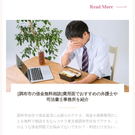
られたくない・借金の催促、取り立てで憂鬱になる。・闇金に
Read More
手を出してしまった・過払い金を相談をしたい借金のことなの
で家族や友人にも相談できないし、自分ひとりで探すにも限界
がありま...
[調布市の借金無料相談]費用面でおすすめの弁護士や
司法書士事務所を紹介
調布市在住で借金返済にお困りのアナタ。借金や債務整理のこ
とを無料で相談するならコチラ東京都調布市在住でアナタ。こ
のような借金問題でお悩みでないですか？・利息だけを払い続
けている・すこしでも返済額を減らしたい！・借金を家族に知