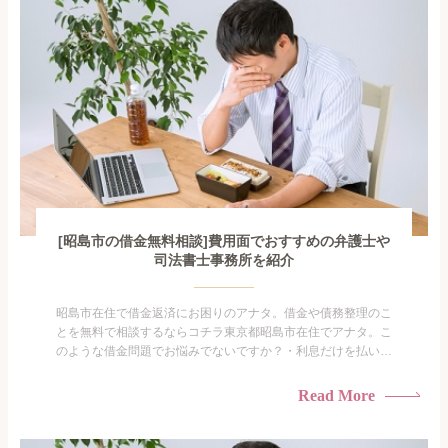
探すにも限界...
[昭島市の借金無料相談]費用面でおすすめの弁護士や
司法書士事務所を紹介
昭島市在住で借金返済にお困りのアナタ。借金や債務整理のこ
とを無料で相談するならコチラ東京都昭島市在住でアナタ。こ
のような借金問題でお悩みでないですか？・利息だけを払い続
けている・すこしでも返済額を減らしたい！・借金を家族に知
られたくない・借金の催促、取り立てで憂鬱になる。・闇金に
Read More
手を出してしまった・過払い金を相談をしたい借金のことなの
で家族や友人にも相談できないし、自分ひとりで探すにも限界
がありま...