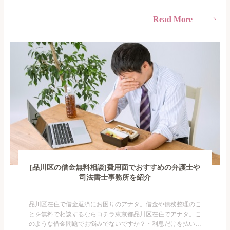
けている・すこしでも返済額を減らしたい！・借金を家族に知
られたくない・借金の催促、取り立てで憂鬱になる。・闇金に
Read More
手を出してしまった・過払い金を相談をしたい借金のことなの
で家族や友人にも相談できないし、自分ひとりで探すにも限界
がありま...
[品川区の借金無料相談]費用面でおすすめの弁護士や
司法書士事務所を紹介
品川区在住で借金返済にお困りのアナタ。借金や債務整理のこ
とを無料で相談するならコチラ東京都品川区在住でアナタ。こ
のような借金問題でお悩みでないですか？・利息だけを払い続