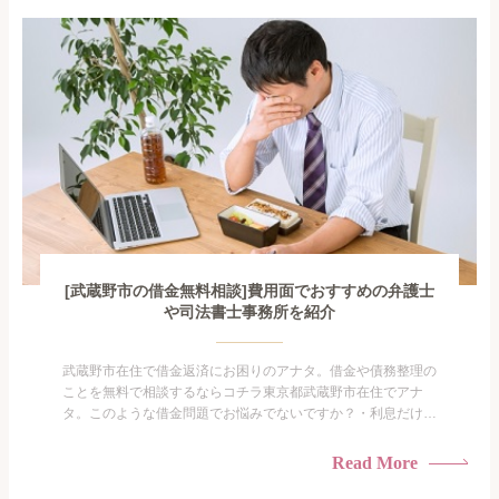
で家族や友人にも相談できないし、自分ひとりで探すにも限界
がありま...
[武蔵野市の借金無料相談]費用面でおすすめの弁護士
や司法書士事務所を紹介
武蔵野市在住で借金返済にお困りのアナタ。借金や債務整理の
ことを無料で相談するならコチラ東京都武蔵野市在住でアナ
タ。このような借金問題でお悩みでないですか？・利息だけを
払い続けている・すこしでも返済額を減らしたい！・借金を家
族に知られたくない・借金の催促、取り立てで憂鬱になる。・
Read More
闇金に手を出してしまった・過払い金を相談をしたい借金のこ
となので家族や友人にも相談できないし、自分ひとりで探すに