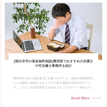
も限界があ...
[国分寺市の借金無料相談]費用面でおすすめの弁護士
や司法書士事務所を紹介
国分寺市在住で借金返済にお困りのアナタ。借金や債務整理の
ことを無料で相談するならコチラ東京都国分寺市在住でアナ
タ。このような借金問題でお悩みでないですか？・利息だけを
払い続けている・すこしでも返済額を減らしたい！・借金を家
族に知られたくない・借金の催促、取り立てで憂鬱になる。・
Read More
闇金に手を出してしまった・過払い金を相談をしたい借金のこ
となので家族や友人にも相談できないし、自分ひとりで探すに