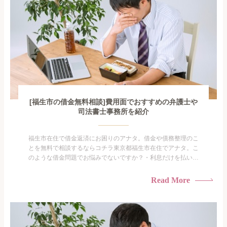
[福生市の借金無料相談]費用面でおすすめの弁護士や
司法書士事務所を紹介
福生市在住で借金返済にお困りのアナタ。借金や債務整理のこ
とを無料で相談するならコチラ東京都福生市在住でアナタ。こ
のような借金問題でお悩みでないですか？・利息だけを払い続
けている・すこしでも返済額を減らしたい！・借金を家族に知
られたくない・借金の催促、取り立てで憂鬱になる。・闇金に
Read More
手を出してしまった・過払い金を相談をしたい借金のことなの
で家族や友人にも相談できないし、自分ひとりで探すにも限界
がありま...