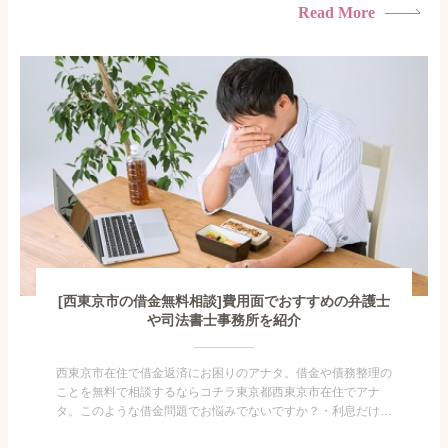
たくない・借金の催促、取り立てで憂鬱になる。・闇金に手を
Read More
出してしまった・過払い金を相談をしたい借金のことなので家
族や友人にも相談できないし、自分ひとりで探すにも限界があ
りますよ...
[西東京市の借金無料相談]費用面でおすすめの弁護士
や司法書士事務所を紹介
西東京市在住で借金返済にお困りのアナタ。借金や債務整理の
ことを無料で相談するならコチラ東京都西東京市在住でアナ
タ。このような借金問題でお悩みでないですか？・利息だけを
払い続けている・すこしでも返済額を減らしたい！・借金を家