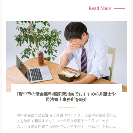
いる・すこしでも返済額を減らしたい！・借金を家族に知られ
たくない・借金の催促、取り立てで憂鬱になる。・闇金に手を
Read More
出してしまった・過払い金を相談をしたい借金のことなので家
族や友人にも相談できないし、自分ひとりで探すにも限界があ
りますよ...
[府中市の借金無料相談]費用面でおすすめの弁護士や
司法書士事務所を紹介
府中市在住で借金返済にお困りのアナタ。借金や債務整理のこ
とを無料で相談するならコチラ東京都府中市在住でアナタ。こ
のような借金問題でお悩みでないですか？・利息だけを払い続
けている・すこしでも返済額を減らしたい！・借金を家族に知