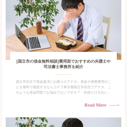
[国立市の借金無料相談]費用面でおすすめの弁護士や
司法書士事務所を紹介
国立市在住で借金返済にお困りのアナタ。借金や債務整理のこ
とを無料で相談するならコチラ東京都国立市在住でアナタ。こ
のような借金問題でお悩みでないですか？・利息だけを払い続
けている・すこしでも返済額を減らしたい！・借金を家族に知
られたくない・借金の催促、取り立てで憂鬱になる。・闇金に
Read More
手を出してしまった・過払い金を相談をしたい借金のことなの
で家族や友人にも相談できないし、自分ひとりで探すにも限界
がありま...