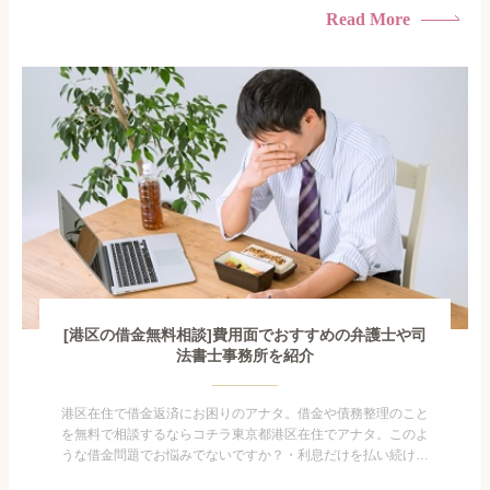
られたくない・借金の催促、取り立てで憂鬱になる。・闇金に
Read More
手を出してしまった・過払い金を相談をしたい借金のことなの
で家族や友人にも相談できないし、自分ひとりで探すにも限界
がありま...
[港区の借金無料相談]費用面でおすすめの弁護士や司
法書士事務所を紹介
港区在住で借金返済にお困りのアナタ。借金や債務整理のこと
を無料で相談するならコチラ東京都港区在住でアナタ。このよ
うな借金問題でお悩みでないですか？・利息だけを払い続けて
いる・すこしでも返済額を減らしたい！・借金を家族に知られ