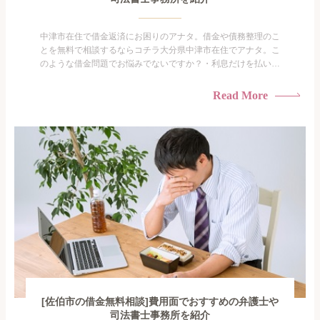
中津市在住で借金返済にお困りのアナタ。借金や債務整理のこ
とを無料で相談するならコチラ大分県中津市在住でアナタ。こ
のような借金問題でお悩みでないですか？・利息だけを払い続
けている・すこしでも返済額を減らしたい！・借金を家族に知
られたくない・借金の催促、取り立てで憂鬱になる。・闇金に
Read More
手を出してしまった・過払い金を相談をしたい借金のことなの
で家族や友人にも相談できないし、自分ひとりで探すにも限界
がありま...
[佐伯市の借金無料相談]費用面でおすすめの弁護士や
司法書士事務所を紹介