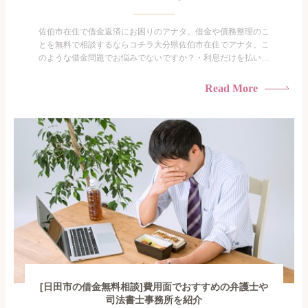
佐伯市在住で借金返済にお困りのアナタ。借金や債務整理のこ
とを無料で相談するならコチラ大分県佐伯市在住でアナタ。こ
のような借金問題でお悩みでないですか？・利息だけを払い続
けている・すこしでも返済額を減らしたい！・借金を家族に知
られたくない・借金の催促、取り立てで憂鬱になる。・闇金に
Read More
手を出してしまった・過払い金を相談をしたい借金のことなの
で家族や友人にも相談できないし、自分ひとりで探すにも限界
がありま...
[日田市の借金無料相談]費用面でおすすめの弁護士や
司法書士事務所を紹介