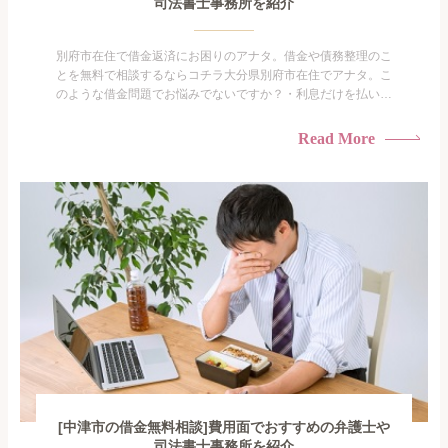
司法書士事務所を紹介
別府市在住で借金返済にお困りのアナタ。借金や債務整理のこ
とを無料で相談するならコチラ大分県別府市在住でアナタ。こ
のような借金問題でお悩みでないですか？・利息だけを払い続
けている・すこしでも返済額を減らしたい！・借金を家族に知
られたくない・借金の催促、取り立てで憂鬱になる。・闇金に
Read More
手を出してしまった・過払い金を相談をしたい借金のことなの
で家族や友人にも相談できないし、自分ひとりで探すにも限界
がありま...
[中津市の借金無料相談]費用面でおすすめの弁護士や
司法書士事務所を紹介