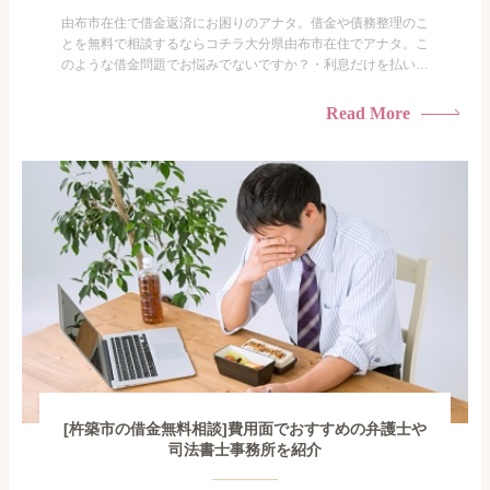
由布市在住で借金返済にお困りのアナタ。借金や債務整理のこ
とを無料で相談するならコチラ大分県由布市在住でアナタ。こ
のような借金問題でお悩みでないですか？・利息だけを払い続
けている・すこしでも返済額を減らしたい！・借金を家族に知
られたくない・借金の催促、取り立てで憂鬱になる。・闇金に
Read More
手を出してしまった・過払い金を相談をしたい借金のことなの
で家族や友人にも相談できないし、自分ひとりで探すにも限界
がありま...
[杵築市の借金無料相談]費用面でおすすめの弁護士や
司法書士事務所を紹介