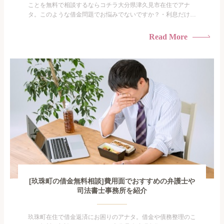
ことを無料で相談するならコチラ大分県津久見市在住でアナ
タ。このような借金問題でお悩みでないですか？・利息だけを
払い続けている・すこしでも返済額を減らしたい！・借金を家
族に知られたくない・借金の催促、取り立てで憂鬱になる。・
Read More
闇金に手を出してしまった・過払い金を相談をしたい借金のこ
となので家族や友人にも相談できないし、自分ひとりで探すに
も限界があ...
[玖珠町の借金無料相談]費用面でおすすめの弁護士や
司法書士事務所を紹介
玖珠町在住で借金返済にお困りのアナタ。借金や債務整理のこ