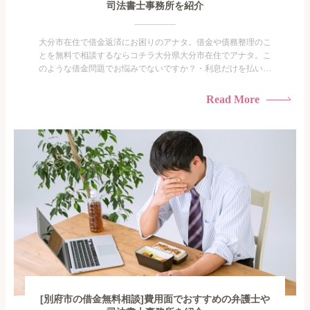
司法書士事務所を紹介
大分市在住で借金返済にお困りのアナタ。借金や債務整理のこ
とを無料で相談するならコチラ大分県大分市在住でアナタ。こ
のような借金問題でお悩みでないですか？・利息だけを払い続
けている・すこしでも返済額を減らしたい！・借金を家族に知
られたくない・借金の催促、取り立てで憂鬱になる。・闇金に
Read More
手を出してしまった・過払い金を相談をしたい借金のことなの
で家族や友人にも相談できないし、自分ひとりで探すにも限界
がありま...
[別府市の借金無料相談]費用面でおすすめの弁護士や