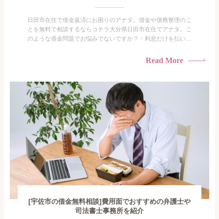
日田市在住で借金返済にお困りのアナタ。借金や債務整理のこ
とを無料で相談するならコチラ大分県日田市在住でアナタ。こ
のような借金問題でお悩みでないですか？・利息だけを払い続
けている・すこしでも返済額を減らしたい！・借金を家族に知
られたくない・借金の催促、取り立てで憂鬱になる。・闇金に
Read More
手を出してしまった・過払い金を相談をしたい借金のことなの
で家族や友人にも相談できないし、自分ひとりで探すにも限界
がありま...
[宇佐市の借金無料相談]費用面でおすすめの弁護士や
司法書士事務所を紹介