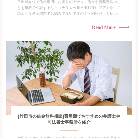
日出町在住で借金返済にお困りのアナタ。借金や債務整理のこ
とを無料で相談するならコチラ大分県日出町在住でアナタ。こ
のような借金問題でお悩みでないですか？・利息だけを払い続
けている・すこしでも返済額を減らしたい！・借金を家族に知
られたくない・借金の催促、取り立てで憂鬱になる。・闇金に
Read More
手を出してしまった・過払い金を相談をしたい借金のことなの
で家族や友人にも相談できないし、自分ひとりで探すにも限界
がありま...
[竹田市の借金無料相談]費用面でおすすめの弁護士や
司法書士事務所を紹介