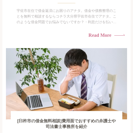
宇佐市在住で借金返済にお困りのアナタ。借金や債務整理のこ
とを無料で相談するならコチラ大分県宇佐市在住でアナタ。こ
のような借金問題でお悩みでないですか？・利息だけを払い続
けている・すこしでも返済額を減らしたい！・借金を家族に知
られたくない・借金の催促、取り立てで憂鬱になる。・闇金に
Read More
手を出してしまった・過払い金を相談をしたい借金のことなの
で家族や友人にも相談できないし、自分ひとりで探すにも限界
がありま...
[臼杵市の借金無料相談]費用面でおすすめの弁護士や
司法書士事務所を紹介