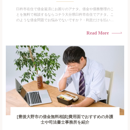
臼杵市在住で借金返済にお困りのアナタ。借金や債務整理のこ
とを無料で相談するならコチラ大分県臼杵市在住でアナタ。こ
のような借金問題でお悩みでないですか？・利息だけを払い続
けている・すこしでも返済額を減らしたい！・借金を家族に知
られたくない・借金の催促、取り立てで憂鬱になる。・闇金に
Read More
手を出してしまった・過払い金を相談をしたい借金のことなの
で家族や友人にも相談できないし、自分ひとりで探すにも限界
がありま...
[豊後大野市の借金無料相談]費用面でおすすめの弁護
士や司法書士事務所を紹介