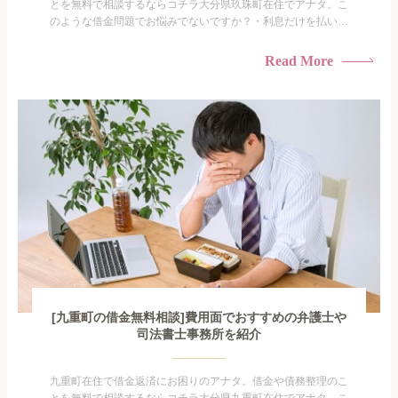
とを無料で相談するならコチラ大分県玖珠町在住でアナタ。こ
のような借金問題でお悩みでないですか？・利息だけを払い続
けている・すこしでも返済額を減らしたい！・借金を家族に知
られたくない・借金の催促、取り立てで憂鬱になる。・闇金に
Read More
手を出してしまった・過払い金を相談をしたい借金のことなの
で家族や友人にも相談できないし、自分ひとりで探すにも限界
がありま...
[九重町の借金無料相談]費用面でおすすめの弁護士や
司法書士事務所を紹介
九重町在住で借金返済にお困りのアナタ。借金や債務整理のこ