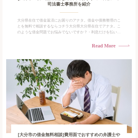
司法書士事務所を紹介
大分県在住で借金返済にお困りのアナタ。借金や債務整理のこ
とを無料で相談するならコチラ大分県大分県在住でアナタ。こ
のような借金問題でお悩みでないですか？・利息だけを払い続
けている・すこしでも返済額を減らしたい！・借金を家族に知
られたくない・借金の催促、取り立てで憂鬱になる。・闇金に
Read More
手を出してしまった・過払い金を相談をしたい借金のことなの
で家族や友人にも相談できないし、自分ひとりで探すにも限界
がありま...
[大分市の借金無料相談]費用面でおすすめの弁護士や