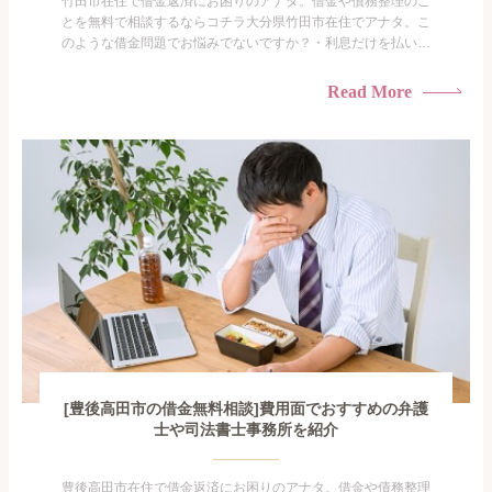
竹田市在住で借金返済にお困りのアナタ。借金や債務整理のこ
とを無料で相談するならコチラ大分県竹田市在住でアナタ。こ
のような借金問題でお悩みでないですか？・利息だけを払い続
けている・すこしでも返済額を減らしたい！・借金を家族に知
られたくない・借金の催促、取り立てで憂鬱になる。・闇金に
Read More
手を出してしまった・過払い金を相談をしたい借金のことなの
で家族や友人にも相談できないし、自分ひとりで探すにも限界
がありま...
[豊後高田市の借金無料相談]費用面でおすすめの弁護
士や司法書士事務所を紹介
豊後高田市在住で借金返済にお困りのアナタ。借金や債務整理