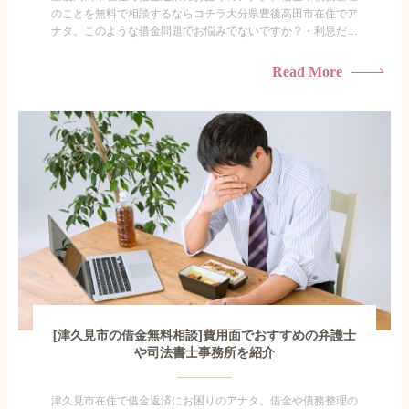
のことを無料で相談するならコチラ大分県豊後高田市在住でア
ナタ。このような借金問題でお悩みでないですか？・利息だけ
を払い続けている・すこしでも返済額を減らしたい！・借金を
家族に知られたくない・借金の催促、取り立てで憂鬱にな
Read More
る。・闇金に手を出してしまった・過払い金を相談をしたい借
金のことなので家族や友人にも相談できないし、自分ひとりで
探すにも限界...
[津久見市の借金無料相談]費用面でおすすめの弁護士
や司法書士事務所を紹介
津久見市在住で借金返済にお困りのアナタ。借金や債務整理の