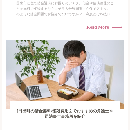
国東市在住で借金返済にお困りのアナタ。借金や債務整理のこ
とを無料で相談するならコチラ大分県国東市在住でアナタ。こ
のような借金問題でお悩みでないですか？・利息だけを払い続
けている・すこしでも返済額を減らしたい！・借金を家族に知
られたくない・借金の催促、取り立てで憂鬱になる。・闇金に
Read More
手を出してしまった・過払い金を相談をしたい借金のことなの
で家族や友人にも相談できないし、自分ひとりで探すにも限界
がありま...
[日出町の借金無料相談]費用面でおすすめの弁護士や
司法書士事務所を紹介