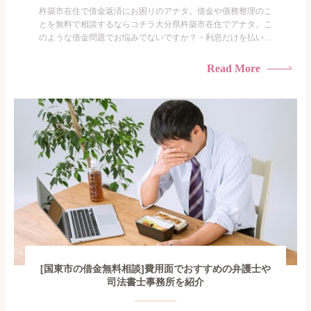
杵築市在住で借金返済にお困りのアナタ。借金や債務整理のこ
とを無料で相談するならコチラ大分県杵築市在住でアナタ。こ
のような借金問題でお悩みでないですか？・利息だけを払い続
けている・すこしでも返済額を減らしたい！・借金を家族に知
られたくない・借金の催促、取り立てで憂鬱になる。・闇金に
Read More
手を出してしまった・過払い金を相談をしたい借金のことなの
で家族や友人にも相談できないし、自分ひとりで探すにも限界
がありま...
[国東市の借金無料相談]費用面でおすすめの弁護士や
司法書士事務所を紹介