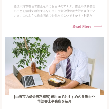
豊後大野市在住で借金返済にお困りのアナタ。借金や債務整理
のことを無料で相談するならコチラ大分県豊後大野市在住でア
ナタ。このような借金問題でお悩みでないですか？・利息だけ
を払い続けている・すこしでも返済額を減らしたい！・借金を
家族に知られたくない・借金の催促、取り立てで憂鬱にな
Read More
る。・闇金に手を出してしまった・過払い金を相談をしたい借
金のことなので家族や友人にも相談できないし、自分ひとりで
探すにも限界...
[由布市の借金無料相談]費用面でおすすめの弁護士や
司法書士事務所を紹介