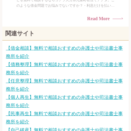
とを無料で相談するならコチラ大分県九重町在住でアナタ。こ
のような借金問題でお悩みでないですか？・利息だけを払い続
けている・すこしでも返済額を減らしたい！・借金を家族に知
られたくない・借金の催促、取り立てで憂鬱になる。・闇金に
Read More
手を出してしまった・過払い金を相談をしたい借金のことなの
で家族や友人にも相談できないし、自分ひとりで探すにも限界
関連サイト
がありま...
【借金相談】無料で相談おすすめの弁護士や司法書士事
務所を紹介
【債務整理】無料で相談おすすめの弁護士や司法書士事
務所を紹介
【任意整理】無料で相談おすすめの弁護士や司法書士事
務所を紹介
【個人再生】無料で相談おすすめの弁護士や司法書士事
務所を紹介
【民事再生】無料で相談おすすめの弁護士や司法書士事
務所を紹介
【自己破産】無料で相談おすすめの弁護士や司法書士事